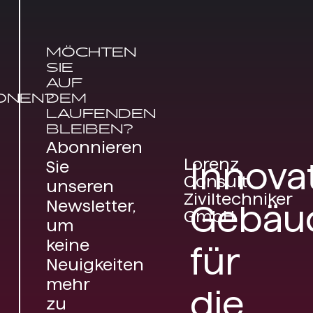
MÖCHTEN
SIE
AUF
ONEN?
DEM
LAUFENDEN
BLEIBEN?
Abonnieren
Lorenz
Innova
Sie
Consult
unseren
Ziviltechniker
Newsletter,
Gebäu
GmbH
um
keine
für
Neuigkeiten
mehr
die
zu