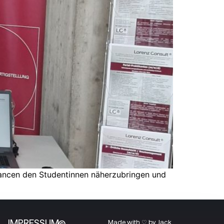
chancen den Studentinnen näherzubringen und
IMPRESSUM
Made with ♡ by Jack