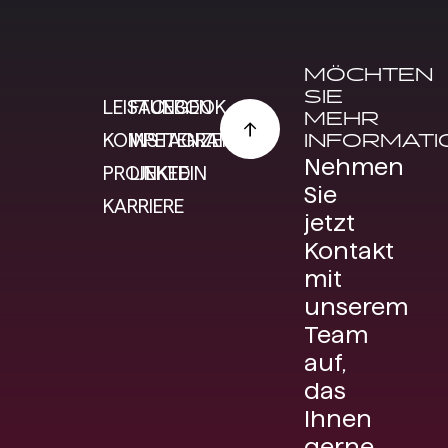
MÖCHTEN
SIE
LEISTUNGEN
FACEBOOK
MEHR
INFORMATI
KOMPETENZEN
INSTAGRAM
Nehmen
PROJEKTE
LINKEDIN
Sie
KARRIERE
jetzt
Kontakt
mit
unserem
Team
auf,
das
Ihnen
gerne