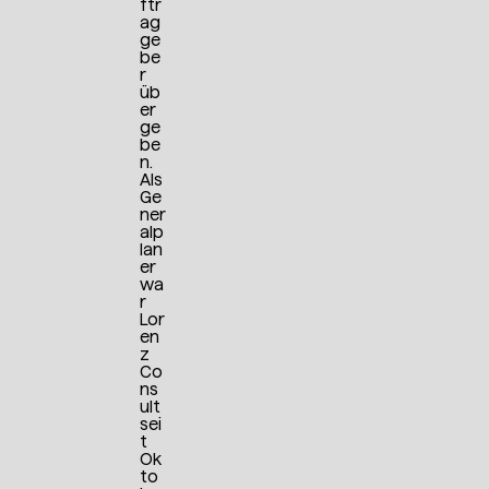
ftr
ag
ge
be
r
üb
er
ge
be
n.
Als
Ge
ner
alp
lan
er
wa
r
Lor
en
z
Co
ns
ult
sei
t
Ok
to