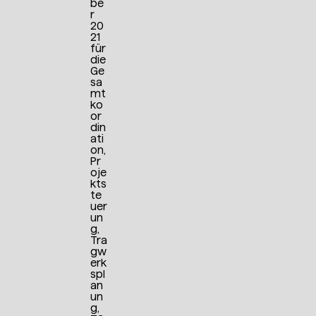
be
r
20
21
für
die
Ge
sa
mt
ko
or
din
ati
on,
Pr
oje
kts
te
uer
un
g,
Tra
gw
erk
spl
an
un
g,