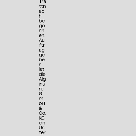
Tra
ttn
ac
h
be
go
nn
en.
Au
ftr
ag
ge
be
r
ist
die
Alg
inu
re
G
m
bH
&
Co.
KG,
ein
Un
ter