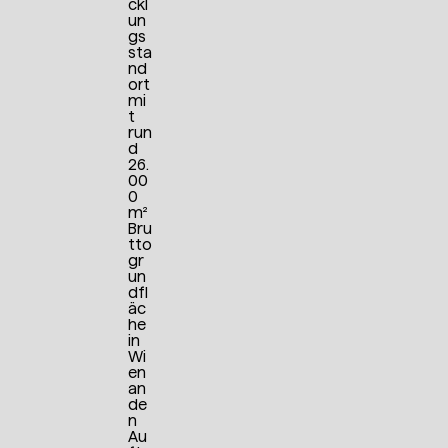
ckl
un
gs
sta
nd
ort
mi
t
run
d
26.
00
0
m²
Bru
tto
gr
un
dfl
äc
he
in
Wi
en
an
de
n
Au