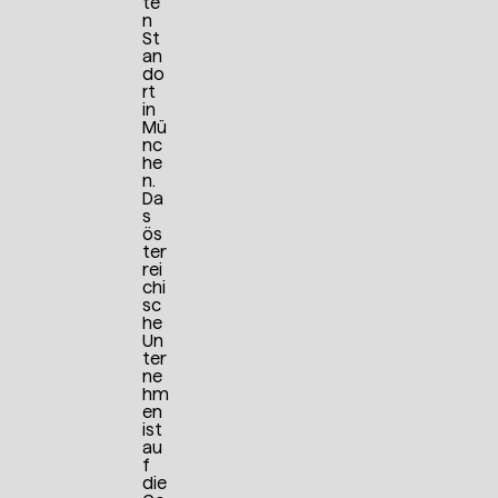
te
n
St
an
do
rt
in
Mü
nc
he
n.
Da
s
ös
ter
rei
chi
sc
he
Un
ter
ne
hm
en
ist
au
f
die