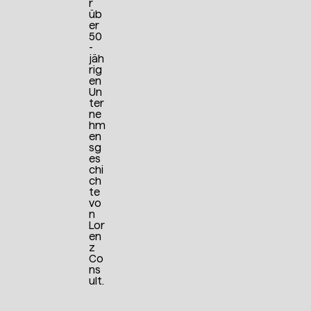
r
üb
er
50
-
jäh
rig
en
Un
ter
ne
hm
en
sg
es
chi
ch
te
vo
n
Lor
en
z
Co
ns
ult.