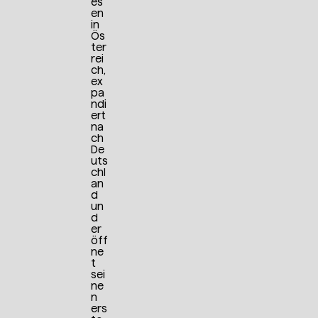
es
en
in
Ös
ter
rei
ch,
ex
pa
ndi
ert
na
ch
De
uts
chl
an
d
un
d
er
öff
ne
t
sei
ne
n
ers