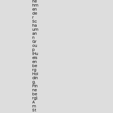
ne
hm
en
de
r
Sc
ha
um
an
n
Gr
ou
p
(Hu
els
en
be
rg
Hol
din
g,
Pin
ne
be
rg).
A
m
St