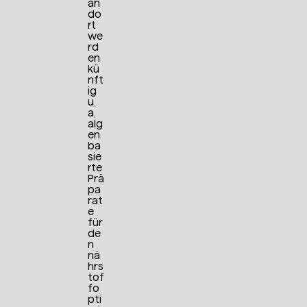
an
do
rt
we
rd
en
kü
nft
ig
u.
a.
alg
en
ba
sie
rte
Prä
pa
rat
e
für
de
n
nä
hrs
tof
fo
pti