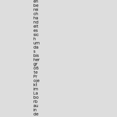
en
be
rei
ch
ha
nd
elt
es
sic
h
um
da
s
bis
her
gr
öß
te
Pr
oje
kt
im
La
bo
rb
au
in
de