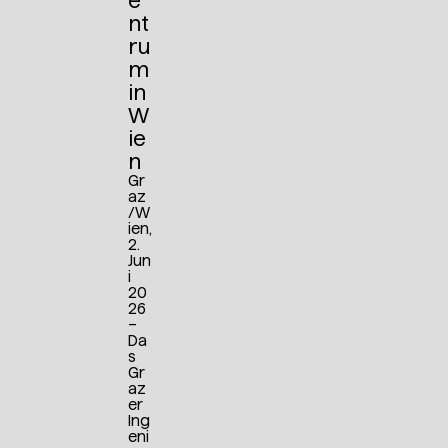
e
nt
ru
m
in
W
ie
n
Gr
az
/W
ien,
2.
Jun
i
20
26
–
Da
s
Gr
az
er
Ing
eni