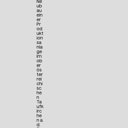
Ne
ub
au
ein
er
Pr
od
ukt
ion
sa
nla
ge
im
ob
er
ös
ter
rei
chi
sc
he
n
Ta
ufk
irc
he
n a.
d.