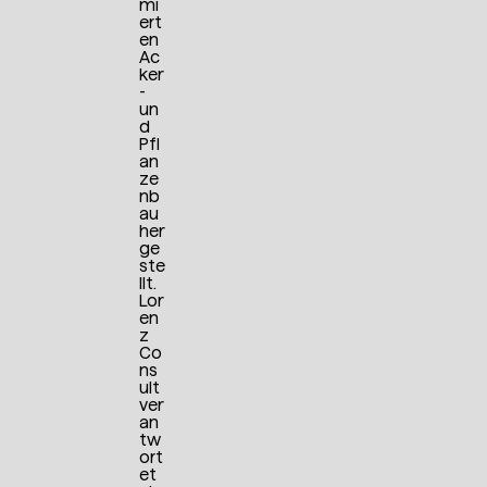
mi
ert
en
Ac
ker
-
un
d
Pfl
an
ze
nb
au
her
ge
ste
llt.
Lor
en
z
Co
ns
ult
ver
an
tw
ort
et