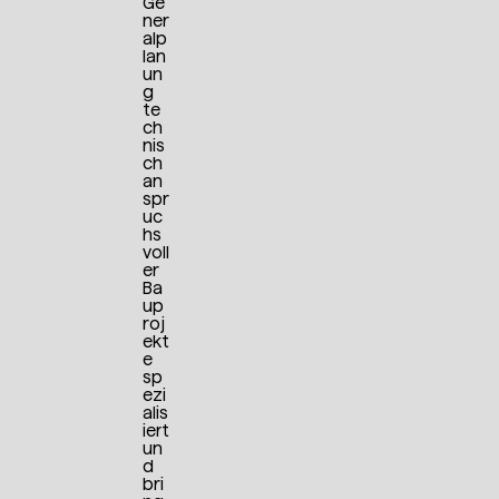
Ge
ner
alp
lan
un
g
te
ch
nis
ch
an
spr
uc
hs
voll
er
Ba
up
roj
ekt
e
sp
ezi
alis
iert
un
d
bri