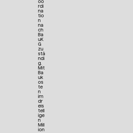
oo
rdi
na
tio
n
na
ch
Ba
uK
G
zu
stä
ndi
g.
Mit
Ba
uk
os
te
n
im
dr
eis
tell
ige
n
Mill
ion