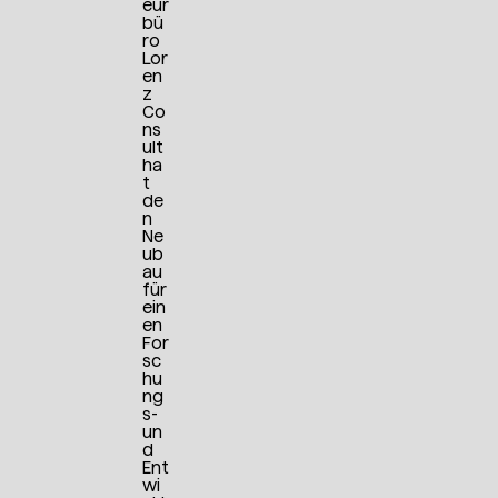
eur
bü
ro
Lor
en
z
Co
ns
ult
ha
t
de
n
Ne
ub
au
für
ein
en
For
sc
hu
ng
s-
un
d
Ent
wi