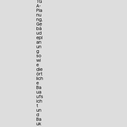
TG
A-
Pla
nu
ng,
Ge
bä
ud
epl
an
un
g
so
wi
e
die
ört
lich
e
Ba
ua
ufs
ich
t
un
d
Ba
uk