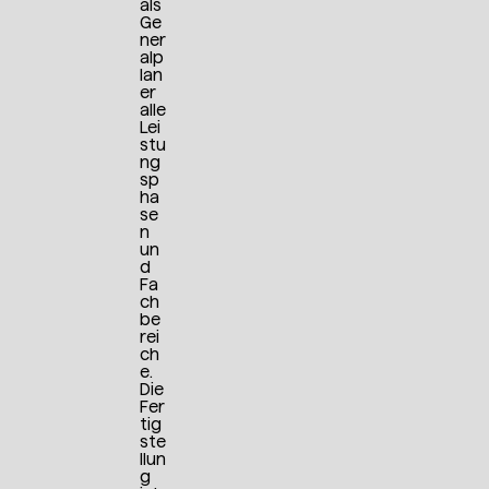
als
Ge
ner
alp
lan
er
alle
Lei
stu
ng
sp
ha
se
n
un
d
Fa
ch
be
rei
ch
e.
Die
Fer
tig
ste
llun
g