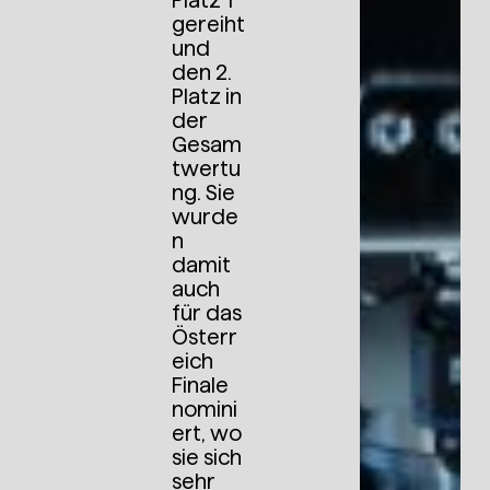
Platz 1
gereiht
und
den 2.
Platz in
der
Gesam
twertu
ng. Sie
wurde
n
damit
auch
für das
Österr
eich
Finale
nomini
ert, wo
sie sich
sehr