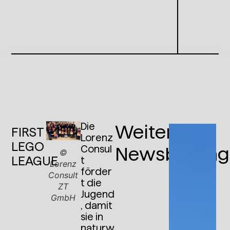
Die
Weitere
FIRST
Lorenz
LEGO
Consul
Newsbeiträg
©
LEAGUE
t
Lorenz
förder
Consult
t die
ZT
Jugend
GmbH
, damit
sie in
naturw