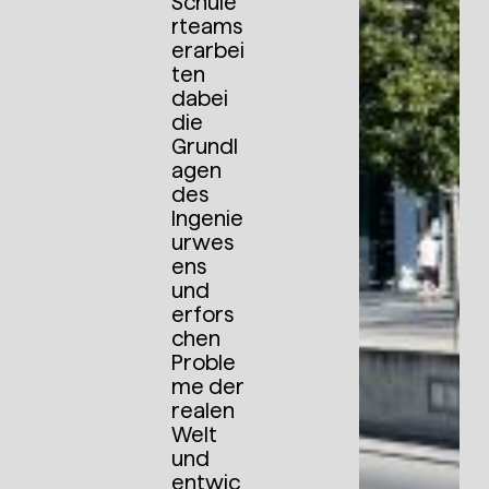
Schüle
rteams
erarbei
ten
dabei
die
Grundl
agen
des
Ingenie
urwes
ens
und
erfors
chen
Proble
me der
realen
Welt
und
entwic