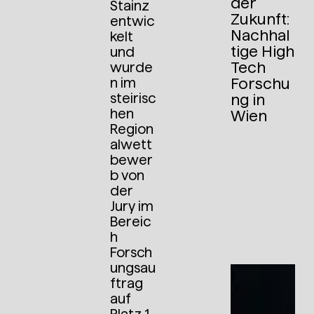
der
Stainz
Zukunft:
entwic
Nachhal
kelt
tige High
und
Tech
wurde
n im
Forschu
steirisc
ng in
hen
Wien
Region
alwett
bewer
b von
der
Jury im
Bereic
h
Forsch
ungsau
ftrag
auf