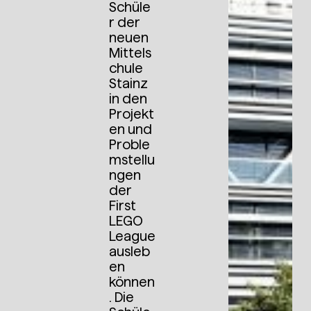
Schüle
r der
neuen
Mittels
chule
Stainz
in den
Projekt
en und
Proble
mstellu
ngen
der
First
LEGO
League
ausleb
en
können
. Die