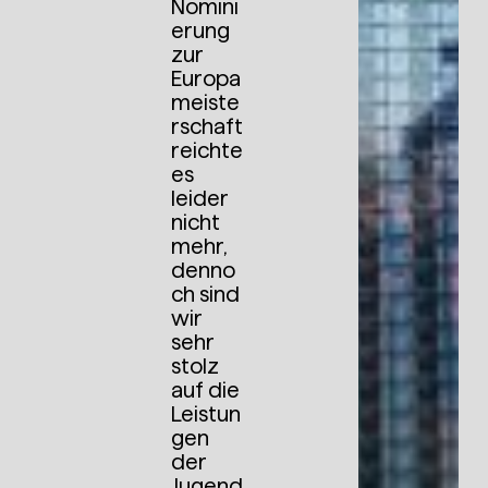
Nomini
erung
zur
Europa
meiste
rschaft
reichte
es
leider
nicht
mehr,
denno
ch sind
wir
sehr
stolz
auf die
Leistun
gen
der
Jugend