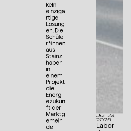
keln
einziga
rtige
Lösung
en. Die
Schüle
r*innen
aus
Stainz
haben
in
einem
Projekt
die
Energi
ezukun
ft der
Marktg
Juli 23,
2026
emein
Labor
de