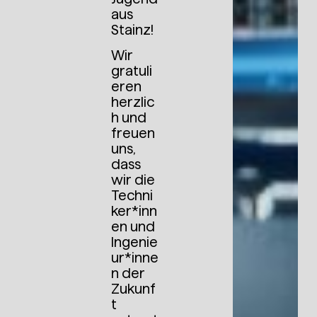
aus
Stainz!
Wir
gratuli
eren
herzlic
h und
freuen
uns,
dass
wir die
Techni
ker*inn
en und
Ingenie
ur*inne
n der
Zukunf
t