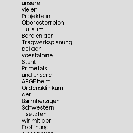
unsere
vielen
Projekte in
Oberösterreich
– u. a. im
Bereich der
Tragwerksplanung
bei der
voestalpine
Stahl,
Primetals
und unsere
ARGE beim
Ordensklinikum
der
Barmherzigen
Schwestern
– setzten
wir mit der
Eröffnung