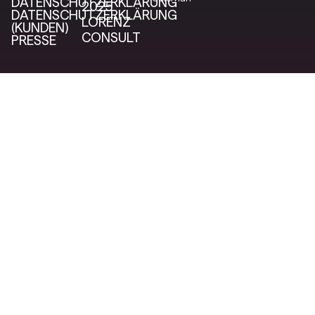
DATENSCHUTZERKLÄRUNG
2025
DATENSCHUTZERKLÄRUNG
LORENZ
(KUNDEN)
CONSULT
PRESSE
tive
deplanungen