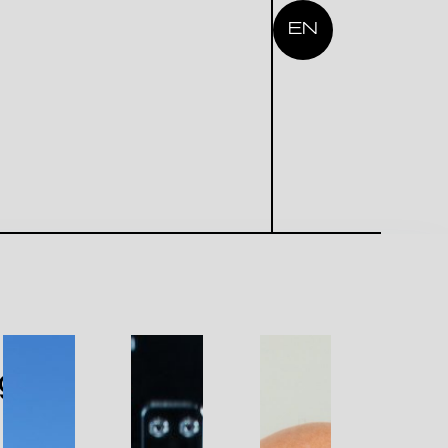
EN
ge: