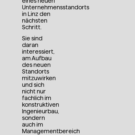
eines neuen
Unternehmensstandorts
in Linz den
nächsten
Schritt.
Sie sind
daran
interessiert,
am Aufbau
des neuen
Standorts
mitzuwirken
und sich
nicht nur
fachlich im
konstruktiven
Ingenieurbau,
sondern
auch im
Managementbereich