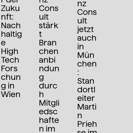
nz
Zuku
Cons
Cons
nft:
ult
ult
Nach
stärk
jetzt
haltig
t
auch
e
Bran
in
High
chen
Mün
Tech
anbi
chen
Fors
ndun
:
chun
g
Stan
g in
durc
dortl
Wien
h
eiter
Mitgli
Marti
edsc
n
hafte
Prieh
n im
se im