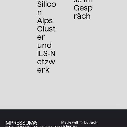
Silico
Gesp
n
räch
Alps
Clust
er
und
ILS‑N
etzw
erk
IMPRESSUM
©
Made with ♡ by Jack
Coleman