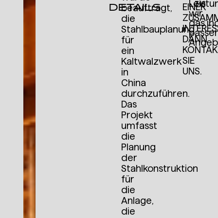
Leistu
316
DETAILS
EINER
beauftragt,
wir
ZUSAMM
die
das ind
INTERES
Stahlbauplanung
passe
DANN
für
Angeb
KONTAK
ein
SIE
Kaltwalzwerk
UNS.
in
China
durchzuführen.
Das
Projekt
umfasst
die
Planung
der
Stahlkonstruktion
für
die
Anlage,
die