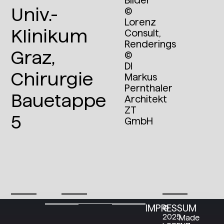
Bilder
Univ.-
©
Lorenz
Klinikum
Consult,
Renderings
Graz,
©
DI
Chirurgie
Markus
Pernthaler
Bauetappe
Architekt
ZT
5
GmbH
IMPRESSUM
©
2025
Made