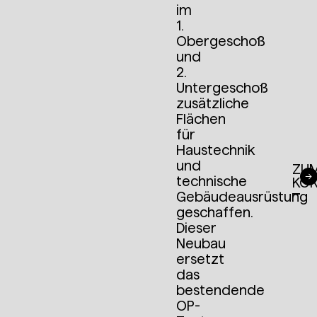
im
1.
Obergeschoß
und
2.
Untergeschoß
zusätzliche
Flächen
für
Haustechnik
und
ZU
technische
KO
Gebäudeausrüstung
geschaffen.
Dieser
Neubau
ersetzt
das
bestendende
OP-