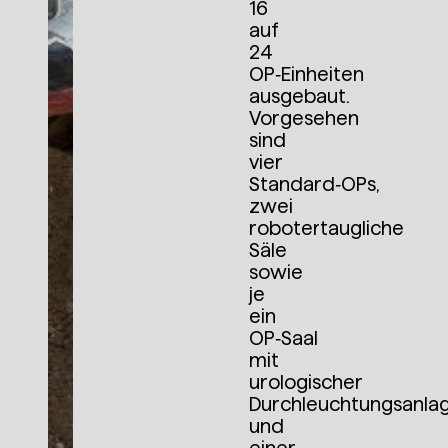
16
auf
24
OP‑Einheiten
ausgebaut.
Vorgesehen
sind
vier
Standard‑OPs,
zwei
robotertaugliche
Säle
sowie
je
ein
OP‑Saal
mit
urologischer
Durchleuchtungsanla
und