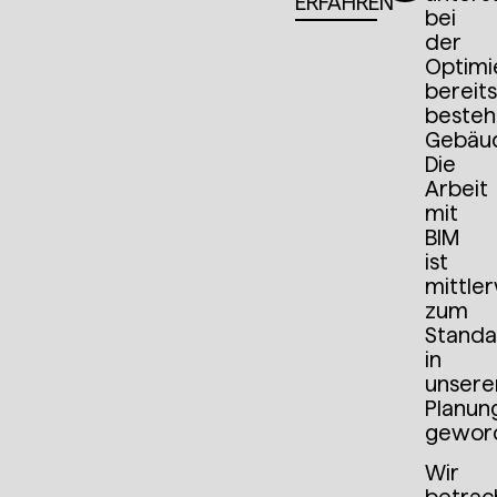
ERFAHREN
bei
der
Optimi
bereit
beste
Gebäu
Die
Arbeit
mit
BIM
ist
mittler
zum
Standa
in
unsere
Planun
gewor
Wir