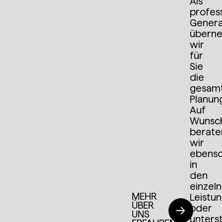
mich
Als
profess
Genera
auf
übern
wir
weitere
für
Sie
„rasche“
die
gesam
Projekte.
Planun
Auf
Wunsc
berate
DI ROBERT WEINHANDL
wir
ebens
Team Bautechnik
in
Steiermärkische
den
Krankenanstaltengesellschaft
einzel
m.b.H.
MEHR
Leistu
ÜBER
oder
UNS
unters