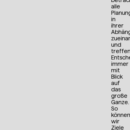
betrac
alle
Planun
in
ihrer
Abhäng
zueina
und
treffe
Entsch
immer
mit
Blick
auf
das
große
Ganze.
So
könne
wir
Ziele